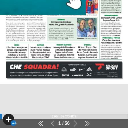
296
SECONDS
1
56
44