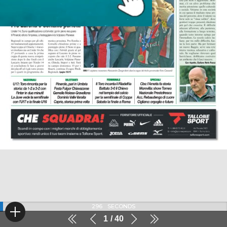
296
SECONDS
1
40